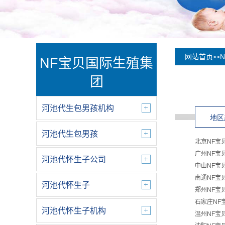
网站首页
>>
NF宝贝国际生殖集
团
河池代生包男孩机构
地区
河池代生包男孩
北京NF宝
广州NF宝
河池代怀生子公司
中山NF宝
南通NF宝
河池代怀生子
郑州NF宝
石家庄NF
河池代怀生子机构
温州NF宝