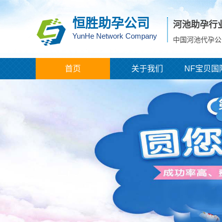
恒胜助孕公司
河池助孕行
YunHe Network Company
中国河池代孕公
首页
关于我们
NF宝贝国