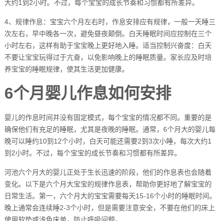
大约1到2小时。不过，每个宝宝的成长节奏和习惯都有所差异。
4、规律作息：宝宝六个月左右时，作息安排应有规律，一般一天睡三
次左右，早中晚各一次，避免昼夜颠倒。白天睡眠时间应控制在三个
小时左右，这样有助于宝宝晚上更好地入睡。适当控制兴奋度：白天
不要让宝宝玩得过于亢奋，以免影响晚上的睡眠质量。家长应及时培
养宝宝的睡眠规律，使其生活更加健康。
6个月婴儿作息如何安排
婴儿的作息时间并没有固定模式，每个宝宝的情况都不同。重要的是
确保他们有充足的睡眠，尤其是夜晚的睡眠。通常，6个月大的婴儿每
晚可以睡约10到12个小时，白天可能还需要2到3次小睡，每次大约1
到2小时。不过，每个宝宝的成长节奏和习惯都有所差异。
河池六个月大的婴儿正处于生长迅速的阶段，他们的作息表也会随着
变化。以下是六个月大宝宝的规律作息表，帮助你更好地了解宝宝的
日常生活。第一，六个月大的宝宝需要每天15-16个小时的睡眠时间。
晚上通常会连续睡2-3个小时，但是需要注意安全，不要在他们的床上
使用软垫或浅色床单，防止呼吸问题。