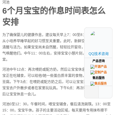
河池
6个月宝宝的作息时间表怎么
安排
为了确保婴儿的健康作息，建议每天早上7：00至8：00间唤醒宝宝。
从小培养早睡早起的好习惯至关重要。此时，新鲜空气能促进宝宝的
清醒与活力。如果宝宝尚未自然醒，轻轻拉开窗帘，让光线和新鲜空
气唤醒他们。中午11：00左右，安排宝宝小憩片刻，时长约一小时为
QQ技术咨询
QQ技术咨询
宜。
产品咨询
产品咨询
河池中午12点：再次喂奶或配方奶，然后让宝宝休息一会儿。如果宝
宝正在吃辅食，可以给他/她一些蛋白质丰富的食物，如鸡肉、鱼肉或
售后服务
售后服务
豆腐。下午3点：在喂奶或配方奶之后，可以让宝宝活动一下。可以带
宝宝去户外散步或者在家里玩玩具。下午6点：再次喂奶或配方奶，然
后让宝宝休息一会儿。
河池0至12：30，午餐时间，喂宝宝辅食，餐后清洗碗筷。13：00至
15：00，宝宝午休。孩子的主要活动区域，每天要用专用抹布擦干