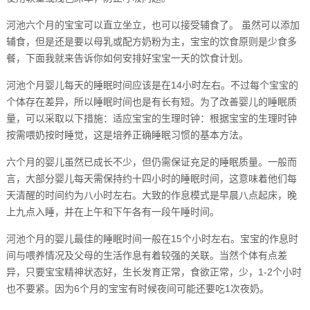
河池六个月的宝宝可以直立坐立，也可以接受辅食了。 虽然可以添加
辅食，但是还是要以母乳或配方奶粉为主，宝宝的饮食原则是少食多
餐，下面我就来告诉你如何安排好宝宝一天的饮食计划。
河池个月婴儿每天的睡眠时间应该是在14小时左右。不过每个宝宝的
个体存在差异，所以睡眠时间也是有长有短。为了改善婴儿的睡眠质
量，可以采取以下措施：适应宝宝的生理时钟：根据宝宝的生理时钟
按需喂奶按时睡觉，这是培养正确睡眠习惯的基本方法。
六个月的婴儿虽然已成长不少，但仍需保证充足的睡眠质量。一般而
言，大部分婴儿每天需保持约十四小时的睡眠时间，这意味着他们每
天清醒的时间约为八小时左右。大致的作息模式是早晨八点起床，晚
上九点入睡，并在上午和下午各有一段午睡时间。
河池个月的婴儿最佳的睡眠时间一般在15个小时左右。宝宝的作息时
间与喂养情况及父母的生活作息有着较强的关联。当然个体有点差
异，只要宝宝精神状态好，生长发育正常，食欲正常，少，1-2个小时
也不要紧。因为6个月的宝宝有时候夜间可能还要吃1次夜奶。