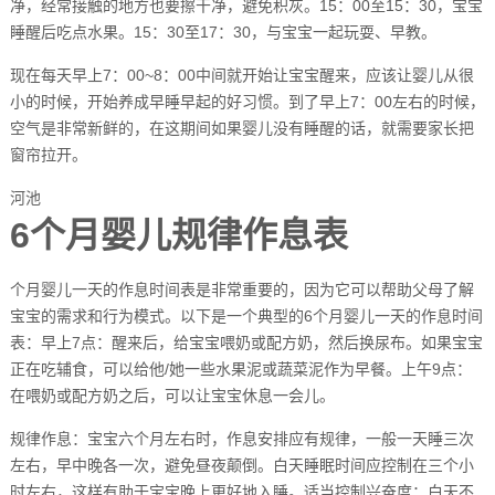
净，经常接触的地方也要擦干净，避免积灰。15：00至15：30，宝宝
睡醒后吃点水果。15：30至17：30，与宝宝一起玩耍、早教。
现在每天早上7：00~8：00中间就开始让宝宝醒来，应该让婴儿从很
小的时候，开始养成早睡早起的好习惯。到了早上7：00左右的时候，
空气是非常新鲜的，在这期间如果婴儿没有睡醒的话，就需要家长把
窗帘拉开。
河池
6个月婴儿规律作息表
个月婴儿一天的作息时间表是非常重要的，因为它可以帮助父母了解
宝宝的需求和行为模式。以下是一个典型的6个月婴儿一天的作息时间
表：早上7点：醒来后，给宝宝喂奶或配方奶，然后换尿布。如果宝宝
正在吃辅食，可以给他/她一些水果泥或蔬菜泥作为早餐。上午9点：
在喂奶或配方奶之后，可以让宝宝休息一会儿。
规律作息：宝宝六个月左右时，作息安排应有规律，一般一天睡三次
左右，早中晚各一次，避免昼夜颠倒。白天睡眠时间应控制在三个小
时左右，这样有助于宝宝晚上更好地入睡。适当控制兴奋度：白天不