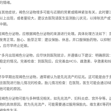
的情绪。
有其他症状，褐色分泌物增多可能与近期的劳累或精神紧张有关，此时要
以上出现，或者量较大，建议去医院请医生监测胎儿状况，以排除流产或
中期。
现褐色分泌物，应根据褐色分泌物的来源进行处理。具体处理方法如下：
发育正常。胎心、胎芽正常：建议保胎、休息，并口服保胎药物，以抑制
，应尽早终止妊娠。
个多月出现褐色分泌物，应尽快到医院就诊，并遵循以下建议：明确原因
稳定的情况。完善检查：到医院后，应完善血HCG、雌激素、孕激素和
。
怀孕早期出现褐色分泌物，通常被认为是先兆流产的征兆。这可能是由于
往医院进行胎儿情况的检查。胎儿情况检查：在医院，医生可能会通过B
他可能的原因。
现褐色分泌物可能与多种情况相关，如先兆流产、妇科炎症、宫外孕等。
物的具体原因。若为先兆流产，可能需要通过服用保胎丸、维生素E等药
避免性生活。