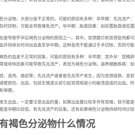
色分泌物，大部分是不正常的，可能的原因有多种：孕早期：先兆流产：
及时控制，可能会导致难免流产。孕中期：胎盘因素：如前置胎盘或低置
也是导致怀孕后褐色分泌物的原因之一。其中，宫颈糜烂和宫颈息肉都可
血并持续长时间出血直至孕中期。这种息肉不能通过手术切除，否则可能
褐色的血是不正常的现象，可能的原因有多种：孕早期：宫外孕：受精卵
常或母体因素可能导致先兆流产，表现为褐色分泌物。滋养细胞疾病：如
症、息肉、癌症等；先兆流产或者是先兆早产发生，因为宫颈成熟、变软
道壁损伤、出血，包括生殖道炎症引起宫颈局部小的破溃造成的出血。所
和保健。
发生出血，一定要注意出血的量，如果出血量比较多伴有宫缩，就可能是
能是孕酮比较低，有先兆流产的征象。还有如果褐色分泌物持续时间比较
有褐色分泌物什么情况