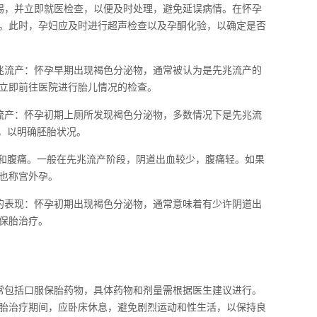
惕，并立即就医检查，以便及时处理，避免延误病情。在怀孕
。此时，孕妇应及时进行超声检查以及孕酮化验，以确定是否
兆流产：怀孕早期出现褐色分泌物，通常被认为是先兆流产的
立即前往医院进行胎儿情况的检查。
流产：怀孕初期上厕所发现褐色分泌物，多数情况下是先兆流
，以明确胚胎状况。
血和腹痛。一般在先兆流产阶段，阴道出血较少，腹痛轻。如果
也称宫外孕。
的表现：怀孕初期出现褐色分泌物，通常意味着有少许阴道出
保胎治疗。
常包括口服保胎药物，具体药物和剂量需根据医生建议进行。
胎治疗期间，应卧床休息，避免剧烈运动和性生活，以保持良