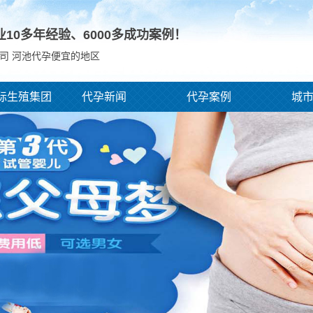
业10多年经验、
6000
多成功案例！
司 河池代孕便宜的地区
际生殖集团
代孕新闻
代孕案例
城