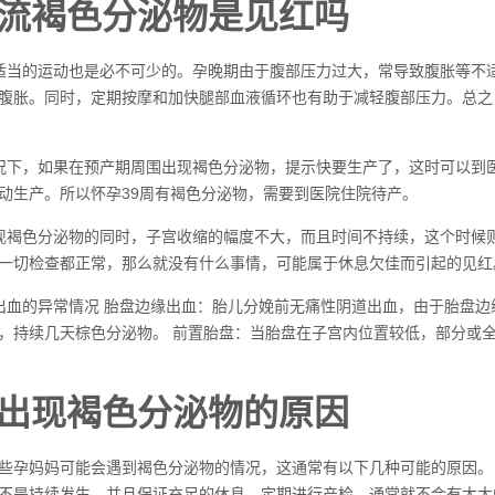
流褐色分泌物是见红吗
适当的运动也是必不可少的。孕晚期由于腹部压力过大，常导致腹胀等不
腹胀。同时，定期按摩和加快腿部血液循环也有助于减轻腹部压力。总之
况下，如果在预产期周围出现褐色分泌物，提示快要生产了，这时可以到
动生产。所以怀孕39周有褐色分泌物，需要到医院住院待产。
现褐色分泌物的同时，子宫收缩的幅度不大，而且时间不持续，这个时候
一切检查都正常，那么就没有什么事情，可能属于休息欠佳而引起的见红
出血的异常情况 胎盘边缘出血：胎儿分娩前无痛性阴道出血，由于胎盘
，持续几天棕色分泌物。 前置胎盘：当胎盘在子宫内位置较低，部分或
出现褐色分泌物的原因
些孕妈妈可能会遇到褐色分泌物的情况，这通常有以下几种可能的原因。
不是持续发生，并且保证充足的休息，定期进行产检，通常就不会有太大