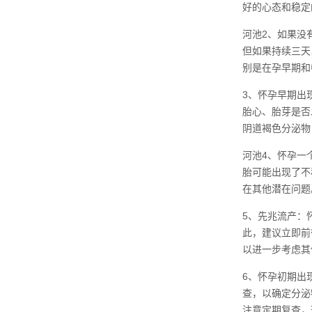
好的心态和稳定
河池2、如果没
但如果持续三天
别是在孕早期和
3、怀孕早期出
胎心、胎芽是否
阴道褐色分泌物
河池4、怀孕一
胎可能出现了不
在其他潜在问题
5、先兆流产：
此，建议立即前
以进一步考虑其
6、怀孕初期出
查，以确定分泌
注意定期复查，