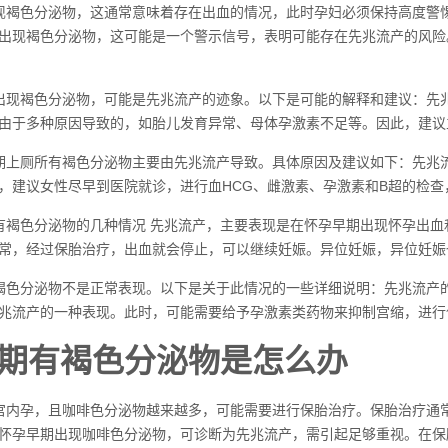
现褐色分泌物，这通常意味着存在出血的情况，此时孕妇必须保持高度警
出现褐色分泌物，这可能是一个警示信号，表明可能存在先兆流产的风险
出现褐色分泌物，可能是先兆流产的迹象。以下是可能的解释和建议：先
由于多种原因导致的，如胎儿发育异常、母体孕激素不足等。因此，建议
期上厕所有褐色分泌物主要由先兆流产导致。具体原因及建议如下：先兆
，建议女性尽早到医院就诊，进行血HCG、雌激素、孕激素和B超的检查
有褐色分泌物的几种情况 先兆流产，主要表现是在怀孕早期出现怀孕出
常，经过保胎治疗，出血就会停止，可以继续妊娠。异位妊娠，异位妊娠
褐色分泌物不是正常表现。以下是关于此情况的一些详细说明：先兆流产
兆流产的一种表现。此时，可能需要给予孕激素类药物来抑制宫缩，进行
期有褐色分泌物是怎么办
宫内孕，且咖啡色分泌物越来越多，可能需要进行保胎治疗。保胎治疗通
怀孕早期出现咖啡色分泌物，可诊断为先兆流产，需引起足够重视。在保