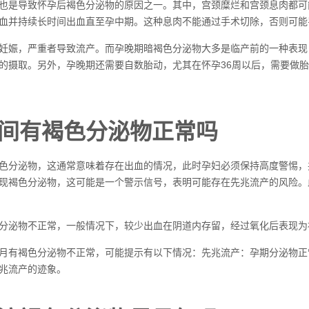
也是导致怀孕后褐色分泌物的原因之一。其中，宫颈糜烂和宫颈息肉都可
血并持续长时间出血直至孕中期。这种息肉不能通过手术切除，否则可能
妊娠，严重者导致流产。而孕晚期暗褐色分泌物大多是临产前的一种表现
的摄取。另外，孕晚期还需要自数胎动，尤其在怀孕36周以后，需要做
间有褐色分泌物正常吗
色分泌物，这通常意味着存在出血的情况，此时孕妇必须保持高度警惕，
现褐色分泌物，这可能是一个警示信号，表明可能存在先兆流产的风险。
分泌物不正常，一般情况下，较少出血在阴道内存留，经过氧化后表现为
月有褐色分泌物不正常，可能提示有以下情况：先兆流产：孕期分泌物正
兆流产的迹象。