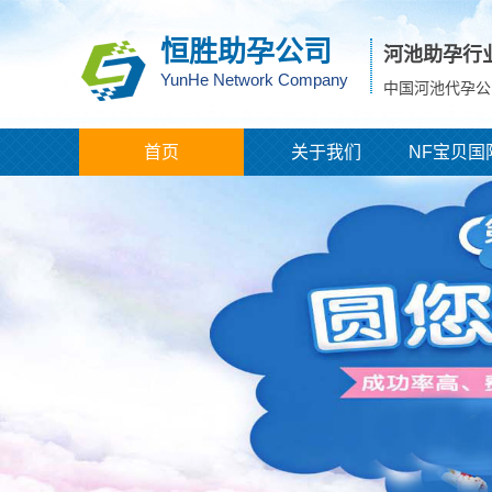
恒胜助孕公司
河池助孕行
YunHe Network Company
中国河池代孕公
首页
关于我们
NF宝贝国