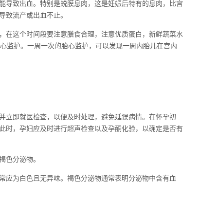
能导致出血。特别是蜕膜息肉，这是妊娠后特有的息肉，比宫
导致流产或出血不止。
，在这个时间段要注意膳食合理，注意优质蛋白，新鲜蔬菜水
胎心监护。一周一次的胎心监护，可以发现一周内胎儿在宫内
并立即就医检查，以便及时处理，避免延误病情。在怀孕初
此时，孕妇应及时进行超声检查以及孕酮化验，以确定是否有
褐色分泌物。
常应为白色且无异味。褐色分泌物通常表明分泌物中含有血