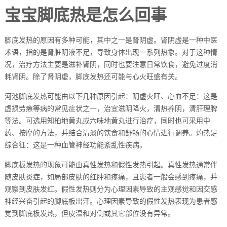
宝宝脚底热是怎么回事
脚底发热的原因有多种可能，其中之一是肾阴虚。肾阴虚是一种中医
术语，指的是肾脏阴液不足，导致身体出现一系列热象。对于这种情
况，治疗方法主要是滋补肾阴，同时也要注意日常饮食，避免过度消
耗肾阴。除了肾阴虚，脚底发热还可能与心火旺盛有关。
河池脚底发热可能由以下几种原因引起：阴虚火旺、心血不足：这是
虚损劳瘵等病的常见症状之一，治宜滋阴降火，清热养阴，清肝理脾
等法。可选用知柏地黄丸或六味地黄丸进行治疗，同时也可采用中
药、按摩的方法，并结合清淡的饮食和舒畅的心情进行调养。灼热足
综合征：这是一种血管神经功能紊乱性疾病。
脚底板发热的现象可能由真性发热和假性发热引起。真性发热通常伴
随皮肤炎症，如局部皮肤的红肿和疼痛，且患者一般会感到疼痛，并
观察到皮肤发红。假性发热则分为心理因素导致的主观感觉和因交感
神经兴奋引起的脚底板出汗。心理因素导致的假性发热表现为患者感
觉到脚底板发热，但皮温和对侧或其它部位没有异常。