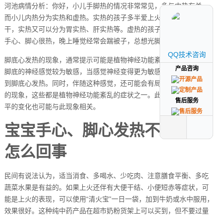
河池病情分析：你好，小儿手脚热的情况非常常见，多与内热有关。
而小儿内热分为实热和虚热。实热的孩子多半爱上火、经常口渴咽
干，实热又可以分为胃实热、肝实热等。虚热的孩子大都脸色潮红，
手心、脚心很热，晚上睡觉经常会踹被子，总想光脚丫。
QQ技术咨询
QQ技术咨询
脚底心发热的现象，通常提示可能是植物神经功能紊乱的一种表现。
产品咨询
产品咨询
脚底的神经感觉较为敏感，当感觉神经变得更为敏感时，就可能会感
到脚底心发热。同时，伴随这种感觉，还可能会有局部毛细血管扩张
的现象，这些都是植物神经功能紊乱的症状之一。此外，体内激素水
售后服务
售后服务
平的变化也可能与此现象相关。
宝宝手心、脚心发热不发烧是
怎么回事
民间有说法认为，适当消食、多喝水、少吃肉、注意膳食平衡、多吃
蔬菜水果是有益的。如果上火还伴有大便干结、小便短赤等症状，可
能是上火的表现，可以使用“清火宝”一日一袋，加到牛奶或水中服用，
效果很好。这种纯中药产品在超市奶粉货架上可以买到，但不要过量