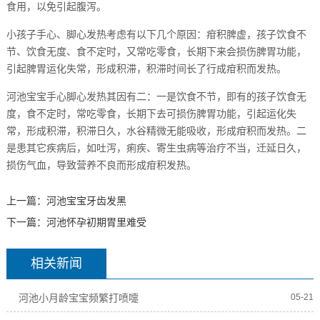
食用，以免引起腹泻。
小孩子手心、脚心发热考虑有以下几个原因：疳积脾虚，孩子饮食不
节、饮食无度、食不定时，又常吃零食，长期下来会损伤脾胃功能，
引起脾胃运化失常，形成积滞，积滞时间长了行成疳积而发热。
河池宝宝手心脚心发热其因有二：一是饮食不节，即有的孩子饮食无
度，食不定时，常吃零食，长期下去可损伤脾胃功能，引起运化失
常，形成积滞，积滞日久，水谷精微无能吸收，形成疳积而发热。二
是患其它疾病后，如吐泻，痢疾、寄生虫病等治疗不当，迁延日久，
损伤气血，导致营养不良而形成疳积发热。
上一篇：
河池宝宝牙齿发黑
下一篇：
河池怀孕初期胃里难受
相关新闻
河池小月龄宝宝频繁打喷嚏
05-21