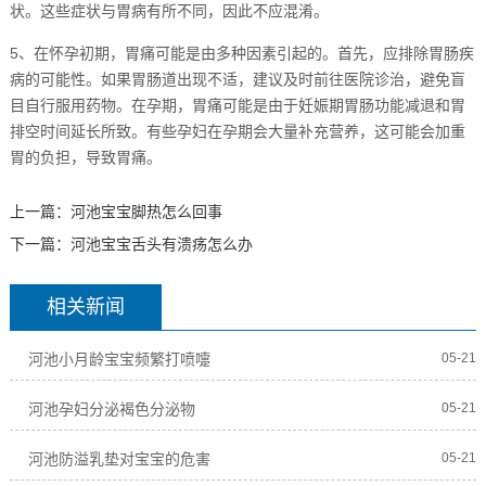
状。这些症状与胃病有所不同，因此不应混淆。
5、在怀孕初期，胃痛可能是由多种因素引起的。首先，应排除胃肠疾
病的可能性。如果胃肠道出现不适，建议及时前往医院诊治，避免盲
目自行服用药物。在孕期，胃痛可能是由于妊娠期胃肠功能减退和胃
排空时间延长所致。有些孕妇在孕期会大量补充营养，这可能会加重
胃的负担，导致胃痛。
上一篇：
河池宝宝脚热怎么回事
下一篇：
河池宝宝舌头有溃疡怎么办
相关新闻
河池小月龄宝宝频繁打喷嚏
05-21
河池孕妇分泌褐色分泌物
05-21
河池防溢乳垫对宝宝的危害
05-21