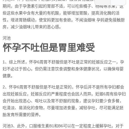
期间，由于孕激素引起的胃部不适，可以吃些橘子、杨梅等水果，这
些这些水果中含有大量的有机酸，能够增加胃酸，提高消化酶的活
性，增进胃肠蠕动，使宝妈更加有食欲。不闻油烟味 孕妈避免接触厨
房，减少油烟味儿带来的恶心感。
河池
怀孕不吐但是胃里难受
1、综上所述，怀孕6周胃不舒服但是不吐是正常的妊娠反应之一，孕
妇不必过于担心。但仍需注意饮食调整和身体健康状况，以确保母婴
健康。
2、怀孕6周胃不舒服但是不吐是正常的，怀孕后并不是所有孕妇都会
出现妊娠反应，妊娠反应的严重程度也会因人而异。妊娠6周有些孕妇
会开始出现恶心、呕吐以及胃不舒服的现象，建议孕妇要少食多餐，
吃清淡、易消化的食物，尽量增加进食量，减轻孕吐，尽可能满足胚
胎发育所需要的营养。
河池3、此外，口服维生素B1和B6可以在一定程度上缓解孕吐。对于