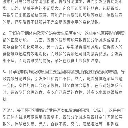
激素的升高会导致平滑肌松弛，胃酸分泌减少，进而引发肠胃功能紊
乱。此外，随着子宫的不断增大，它会压迫周围的器官，包括胃部，
导致孕妇出现胃部挤压感，可能还伴有反酸和腹胀等症状。值得注意
的是，怀孕后胃不舒服并不完全是激素水平的变化所致。
2、孕妇在孕期体内激素分泌会发生显著变化，这些变化直接影响到胃
部的正常功能。一方面，激素的波动可能导致胃酸分泌减少或增多，
影响食物的消化与吸收；另一方面，孕期肠胃蠕动减缓，使得摄入的
食物难以迅速有效地消化，而过多的胃酸还可能刺激胃黏膜，引发胃
部不适。面对胃难受的情况，孕妇在饮食上应多加注意。
3、怀孕初期胃难受的原因主要是因体内绒毛腺促性腺激素的增加，导
致胃酸分泌过多，引发呕吐和胃口不佳。然而，随着身体逐渐适应这
一变化，女性的胃口会逐渐恢复，甚至食欲会增加。在应对妊娠反应
时，建议孕妇合理饮食，多吃自己喜爱的食物，并多吃水果以缓解症
状。
河池4、关于怀孕初期胃难受是否类似胃病的问题，实际上，这是由于
孕妇体内绒毛膜促性腺激素增多，胃酸分泌减少及胃排空时间延长导
致的，伴随着头晕、乏力、食欲不振、恶心、晨起呕吐等一系列症