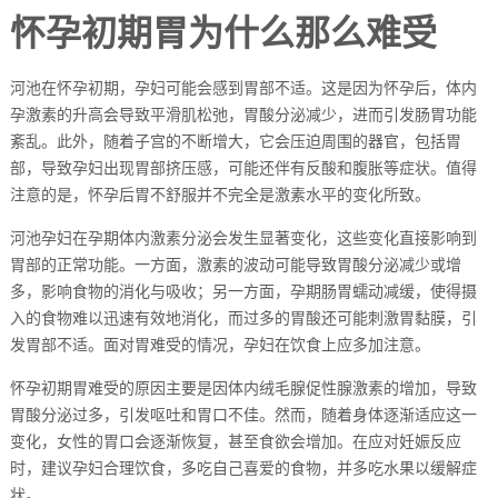
怀孕初期胃为什么那么难受
河池在怀孕初期，孕妇可能会感到胃部不适。这是因为怀孕后，体内
孕激素的升高会导致平滑肌松弛，胃酸分泌减少，进而引发肠胃功能
紊乱。此外，随着子宫的不断增大，它会压迫周围的器官，包括胃
部，导致孕妇出现胃部挤压感，可能还伴有反酸和腹胀等症状。值得
注意的是，怀孕后胃不舒服并不完全是激素水平的变化所致。
河池孕妇在孕期体内激素分泌会发生显著变化，这些变化直接影响到
胃部的正常功能。一方面，激素的波动可能导致胃酸分泌减少或增
多，影响食物的消化与吸收；另一方面，孕期肠胃蠕动减缓，使得摄
入的食物难以迅速有效地消化，而过多的胃酸还可能刺激胃黏膜，引
发胃部不适。面对胃难受的情况，孕妇在饮食上应多加注意。
怀孕初期胃难受的原因主要是因体内绒毛腺促性腺激素的增加，导致
胃酸分泌过多，引发呕吐和胃口不佳。然而，随着身体逐渐适应这一
变化，女性的胃口会逐渐恢复，甚至食欲会增加。在应对妊娠反应
时，建议孕妇合理饮食，多吃自己喜爱的食物，并多吃水果以缓解症
状。