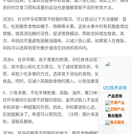
不错的选择，它温和且能够中和胃酸，减少恶心感。除此之外，保持
良好的饮食习惯和适量的运动也是缓解胃部不适的有效方法。
河池3、针对怀孕初期胃不舒服的情况，可以尝试以下方法缓解：首
先，吃些酸性食物如橘子、杨梅等水果。这些水果中的有机酸能增加
胃酸，提高消化酶的活性，促进胃肠蠕动，帮助宝妈增加食欲。其
次，孕妈应尽量避免接触油烟味，以减少恶心感。如果家人在做饭，
孕妈可以选择到室外散步或待在封闭的房间内。
河池4、在孕早期，由于激素的刺激，孕妇身体出现了一系列早孕反
应，其中恶心呕吐尤为常见。为了减轻胃部负担，孕妇应调整饮食习
惯，采取少吃多餐的方式，选择易于消化的食物，如新鲜蔬菜和清淡
食品。同时，应减少高脂肪食物的摄入，以免加重胃部负担。
QQ技术咨询
QQ技术咨询
5、少食多餐，不吃辛辣刺激、高脂、油炸、重口味食物等。以上就是
产品咨询
产品咨询
在怀孕期间引起胃不舒服的原因，虽然对胎儿不会造成影响，但是对
孕妈却是一种甜蜜的负担。因此，孕妈要放松心态，一切等宝宝出生
后就能解决了。希望可以帮到您。（注明：图片来源于网络，如有侵
售后服务
售后服务
权，请联系删除。
河池6、怀孕初期胃不舒服时的做法：酸性食物缓解胃部不适感 怀孕